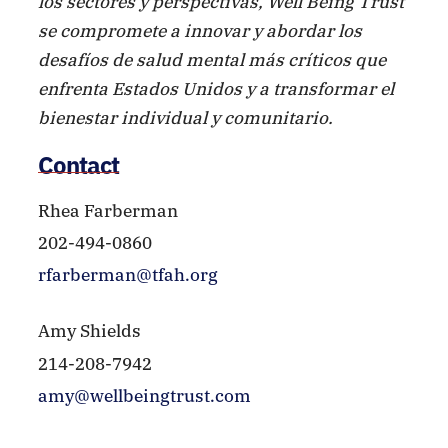
los sectores y perspectivas, Well Being Trust
se compromete a innovar y abordar los
desafíos de salud mental más críticos que
enfrenta Estados Unidos y a transformar el
bienestar individual y comunitario.
www.wellbeingtrust.org
. Gorjeo:
Contact
@WellBeingTrust
Rhea Farberman
202-494-0860
rfarberman@tfah.org
Amy Shields
214-208-7942
amy@wellbeingtrust.com